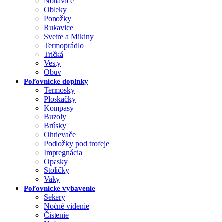
Nohavice
Obleky
Ponožky
Rukavice
Svetre a Mikiny
Termoprádlo
Tričká
Vesty
Obuv
Poľovnícke doplnky
Termosky
Ploskačky
Kompasy
Buzoly
Brúsky
Ohrievače
Podložky pod trofeje
Impregnácia
Opasky
Stoličky
Vaky
Poľovnícke vybavenie
Sekery
Nočné videnie
Čistenie