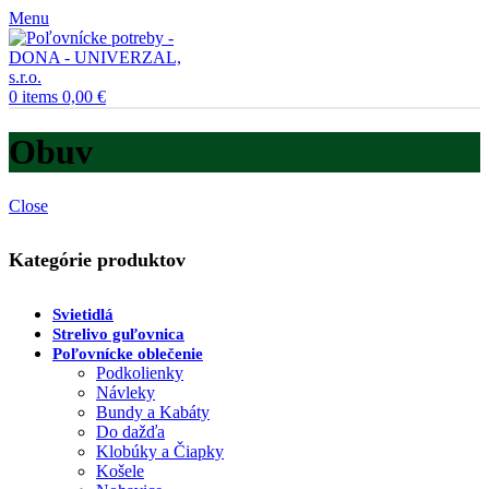
Menu
0
items
0,00
€
Obuv
Close
Kategórie produktov
Svietidlá
Strelivo guľovnica
Poľovnícke oblečenie
Podkolienky
Návleky
Bundy a Kabáty
Do dažďa
Klobúky a Čiapky
Košele