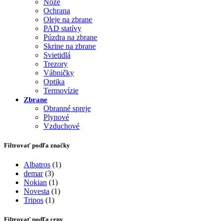
Nože
Ochrana
Oleje na zbrane
PAD statívy
Púzdra na zbrane
Skrine na zbrane
Svietidlá
Trezory
Vábničky
Optika
Termovízie
Zbrane
Obranné spreje
Plynové
Vzduchové
Filtrovať podľa značky
Albatros
(1)
demar
(3)
Nokian
(1)
Novesta
(1)
Tripos
(1)
Filtrovať podľa ceny