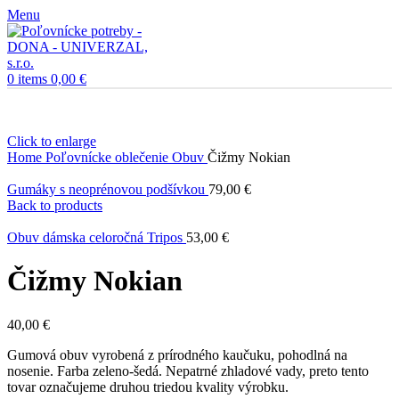
Menu
0
items
0,00
€
Click to enlarge
Home
Poľovnícke oblečenie
Obuv
Čižmy Nokian
Gumáky s neoprénovou podšívkou
79,00
€
Back to products
Obuv dámska celoročná Tripos
53,00
€
Čižmy Nokian
40,00
€
Gumová obuv vyrobená z prírodného kaučuku, pohodlná na
nosenie. Farba zeleno-šedá. Nepatrné zhladové vady, preto tento
tovar označujeme druhou triedou kvality výrobku.