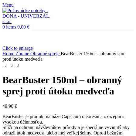
Menu
0
items
0,00
€
Click to enlarge
Home
Zbrane
Obranné spreje
BearBuster 150ml – obranný sprej
proti útoku medveďa
BearBuster 150ml – obranný
sprej proti útoku medveďa
49,90
€
BearBuster je produkt na báze Capsicum oleoresin a oxazepin s
vysokou účinnosťou.
Slúži na ochranu návštevníkov prírody a je špeciálne vyvinutý aby
odrazil útok medveďa, alebo inej veľkej šelmy. Oproti bežným