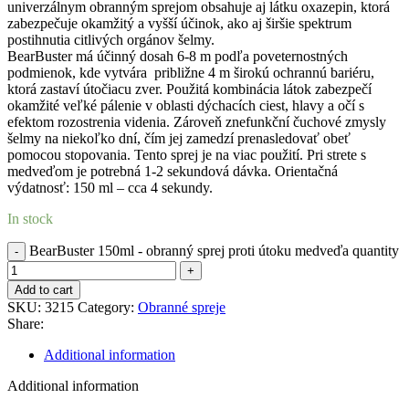
univerzálnym obranným sprejom obsahuje aj látku oxazepin, ktorá
zabezpečuje okamžitý a vyšší účinok, ako aj širšie spektrum
postihnutia citlivých orgánov šelmy.
BearBuster má účinný dosah 6-8 m podľa poveternostných
podmienok, kde vytvára približne 4 m širokú ochrannú bariéru,
ktorá zastaví útočiacu zver. Použitá kombinácia látok zabezpečí
okamžité veľké pálenie v oblasti dýchacích ciest, hlavy a očí s
efektom rozostrenia videnia. Zároveň znefunkční čuchové zmysly
šelmy na niekoľko dní, čím jej zamedzí prenasledovať obeť
pomocou stopovania. Tento sprej je na viac použití. Pri strete s
medveďom je potrebná 1-2 sekundová dávka. Orientačná
výdatnosť: 150 ml – cca 4 sekundy.
In stock
BearBuster 150ml - obranný sprej proti útoku medveďa quantity
Add to cart
SKU:
3215
Category:
Obranné spreje
Share:
Additional information
Additional information