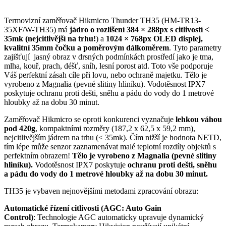
Termovizní zaměřovač Hikmicro Thunder TH35 (HM-TR13-
35XF/W-TH35) má
jádro o rozlišení 384 × 288px
s citlivostí <
35mk (nejcitlivější na trhu!
) a
1024 × 768px OLED displej,
kvalitní 35mm čočku a poměrovým dálkoměrem
. Tyto parametry
zajišťují jasný obraz v drsných podmínkách prostředí jako je tma,
mlha, kouř, prach, déšť, sníh, lesní porost atd. Toto vše podporuje
Váš perfektní zásah cíle při lovu, nebo ochraně majetku. Tělo je
vyrobeno z Magnalia (pevné slitiny hliníku). Vodotěsnost IPX7
poskytuje ochranu proti dešti, sněhu a pádu do vody do 1 metrové
hloubky až na dobu 30 minut.
Zaměřovač Hikmicro se oproti konkurenci vyznačuje
lehkou váhou
pod 420g
, kompaktními rozměry (187,2 x 62,5 x 59,2 mm),
nejcitlivějším jádrem na trhu (< 35mk). Čím nižší je hodnota NETD,
tím lépe může senzor zaznamenávat malé teplotní rozdíly objektů s
perfektním obrazem!
Tělo je vyrobeno z Magnalia (pevné slitiny
hliníku).
Vodotěsnost IPX7 poskytuje
ochranu proti dešti, sněhu
a pádu do vody do 1 metrové hloubky až na dobu 30 minut.
TH35 je vybaven nejnovějšími metodami zpracování obrazu:
Automatické řízení citlivosti (AGC: Auto Gain
Control)
: Technologie AGC automaticky upravuje dynamický