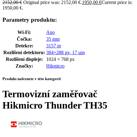
2152,00
€
Original price was: 2152,00 €.
1950,00
€
Current price is:
1950,00 €.
Parametry produktu:
Wi-Fi
:
Ano
Čočka
:
35 mm
Detekce
:
3157 m
Rozlišení detektoru
:
384×288 px, 17 µm
Rozlišení displeje
:
1024 × 768 px
Značky
:
Hikmicro
Produkt naleznete v této kategorii
Termovizní zaměřovač
Hikmicro Thunder TH35