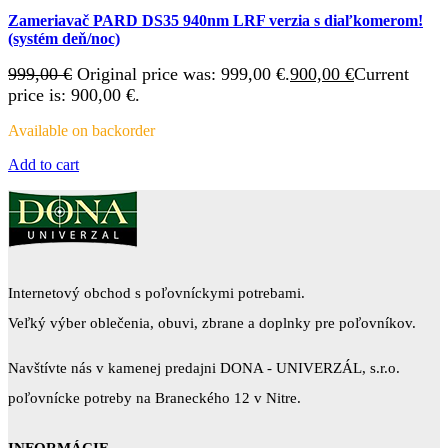
Zameriavač PARD DS35 940nm LRF verzia s diaľkomerom!
(systém deň/noc)
999,00
€
Original price was: 999,00 €.
900,00
€
Current
price is: 900,00 €.
Available on backorder
Add to cart
Internetový obchod s poľovníckymi potrebami.
Veľký výber oblečenia, obuvi, zbrane a doplnky pre poľovníkov.
Navštívte nás v kamenej predajni DONA - UNIVERZÁL, s.r.o.
poľovnícke potreby na Braneckého 12 v Nitre.
INFORMÁCIE