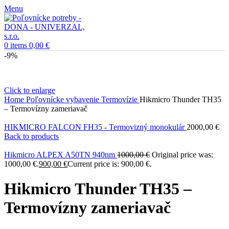
Menu
0
items
0,00
€
-9%
Click to enlarge
Home
Poľovnícke vybavenie
Termovízie
Hikmicro Thunder TH35
– Termovízny zameriavač
HIKMICRO FALCON FH35 - Termovizný monokulár
2000,00
€
Back to products
Hikmicro ALPEX A50TN 940nm
1000,00
€
Original price was:
1000,00 €.
900,00
€
Current price is: 900,00 €.
Hikmicro Thunder TH35 –
Termovízny zameriavač