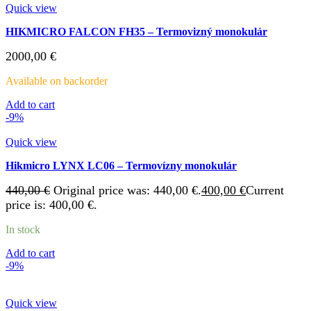
Quick view
HIKMICRO FALCON FH35 – Termovizný monokulár
2000,00
€
Available on backorder
Add to cart
-9%
Quick view
Hikmicro LYNX LC06 – Termovízny monokulár
440,00
€
Original price was: 440,00 €.
400,00
€
Current
price is: 400,00 €.
In stock
Add to cart
-9%
Quick view