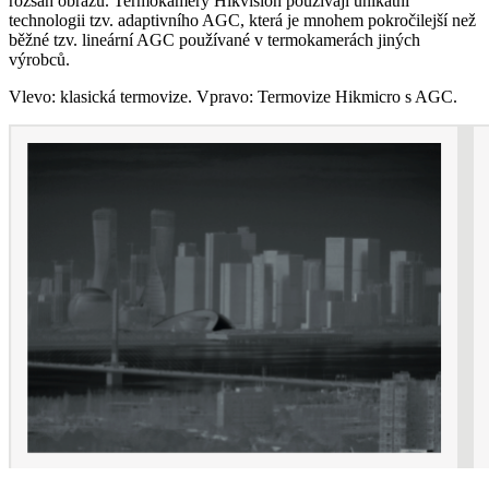
rozsah obrazu. Termokamery Hikvision používají unikátní
technologii tzv. adaptivního AGC, která je mnohem pokročilejší než
běžné tzv. lineární AGC používané v termokamerách jiných
výrobců.
Vlevo: klasická termovize. Vpravo: Termovize Hikmicro s AGC.