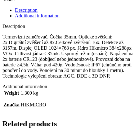
Description
Additional information
Description
Termovizní zaměřovač. Čočka 35mm. Optické zvětšení:
2x.Digitální zvětšení až 8x.Celkové zvětšení: 16x. Detekce až
3157m. Displej OLED 1024×768 px.
Jádro Hikmicro 384x288px
VOx. Citlivost jádra:< 35mk. Úsporný režim (uspání). Napájení na
2x baterie CR123 (dobíjecí nebo jednorázové). Provozní doba na
baterie ≥4,5h. Váha: pod 420g. Vodotěsnost: IP67 (chráněno proti
ponoření do vody. Ponoření na 30 minut do hloubky 1 metru).
Technologie vylepšení obrazu: AGC, DDE a 3D DNR
Additional information
Weight
1,300 kg
Značka
HIKMICRO
Related products