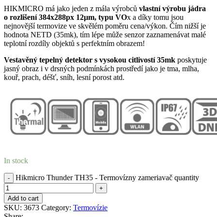
HIKMICRO má jako jeden z mála výrobců
vlastní výrobu jádra
o rozlišení 384x288px 12
µm, typu VO
x a díky tomu jsou
nejnovější termovize ve skvělém poměru cena/výkon. Čím nižší je
hodnota NETD (35mk), tím lépe může senzor zaznamenávat malé
teplotní rozdíly objektů s perfektním obrazem!
Vestavěný tepelný detektor s vysokou citlivostí 35mk
poskytuje
jasný obraz i v drsných podmínkách prostředí jako je tma, mlha,
kouř, prach, déšť, sníh, lesní porost atd.
In stock
Hikmicro Thunder TH35 - Termovízny zameriavač quantity
Add to cart
SKU:
3673
Category:
Termovízie
Share: