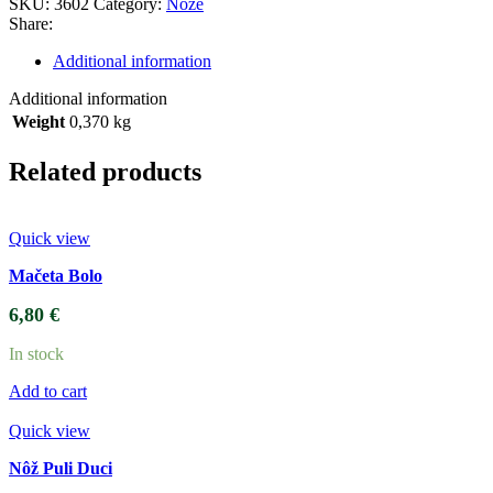
SKU:
3602
Category:
Nože
Share:
Additional information
Additional information
Weight
0,370 kg
Related products
Quick view
Mačeta Bolo
6,80
€
In stock
Add to cart
Quick view
Nôž Puli Duci