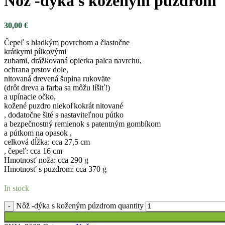
Nôž -dýka s koženým púzdrom
30,00
€
Čepeľ s hladkým povrchom a čiastočne
krátkymi pílkovými
zubami, drážkovaná opierka palca navrchu,
ochrana prstov dole,
nitovaná drevená šupina rukoväte
(drôt dreva a farba sa môžu líšiť!)
a upínacie očko,
kožené puzdro niekoľkokrát nitované
, dodatočne šité s nastaviteľnou pútko
a bezpečnostný remienok s patentným gombíkom
a pútkom na opasok ,
celková dĺžka: cca 27,5 cm
, čepeľ: cca 16 cm
Hmotnosť noža: cca 290 g
Hmotnosť s puzdrom: cca 370 g
In stock
Nôž -dýka s koženým púzdrom quantity