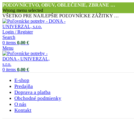
POĽOVNÍCTVO, OBUV, OBLEČENIE, ZBRANE …
Wrong menu selected
VŠETKO PRE NAJLEPŠIE POĽOVNÍCKE ZÁŽITKY …
Login / Register
Search
0
items
0,00
€
Menu
0
items
0,00
€
E-shop
Predajňa
Doprava a platba
Obchodné podmienky
O nás
Kontakt