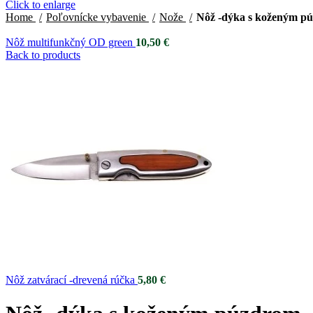
Click to enlarge
Home
Poľovnícke vybavenie
Nože
Nôž -dýka s koženým p
Nôž multifunkčný OD green
10,50
€
Back to products
Nôž zatvárací -drevená rúčka
5,80
€