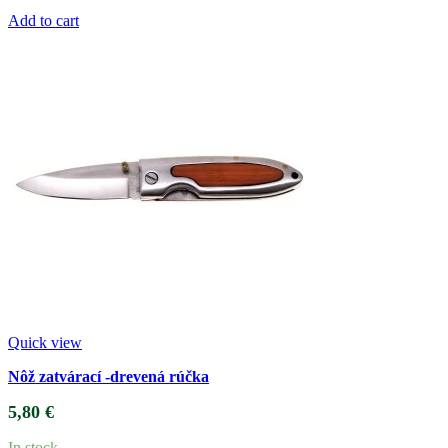
Add to cart
Quick view
Nôž zatvárací -drevená rúčka
5,80
€
In stock